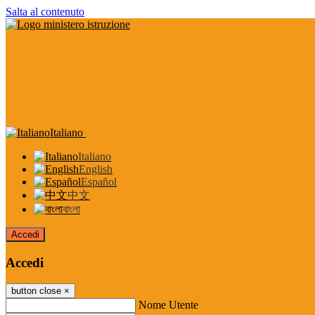
Salta al contenuto
Italiano
Italiano
English
Español
中文
বাংলা
Accedi
Accedi
button close
×
Nome Utente