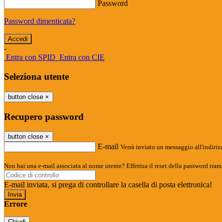
Password
Password dimenticata?
-
Entra con SPID
Entra con CIE
Seleziona utente
button close
×
Recupero password
button close
×
E-mail
Verrà inviato un messaggio all'indirizz
Non hai una e-mail associata al nome utente? Effettua il reset della password tram
E-mail inviata, si prega di controllare la casella di posta elettronica!
Errore
Chiudi