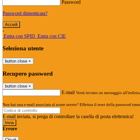
Password
Password dimenticata?
-
Entra con SPID
Entra con CIE
Seleziona utente
button close
×
Recupero password
button close
×
E-mail
Verrà inviato un messaggio all'indirizz
Non hai una e-mail associata al nome utente? Effettua il reset della password tram
E-mail inviata, si prega di controllare la casella di posta elettronica!
Errore
Chiudi