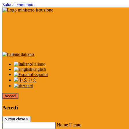
Salta al contenuto
Italiano
Italiano
English
Español
中文
বাংলা
Accedi
Accedi
button close
×
Nome Utente