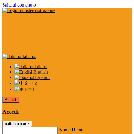
Salta al contenuto
Italiano
Italiano
English
Español
中文
বাংলা
Accedi
Accedi
button close
×
Nome Utente