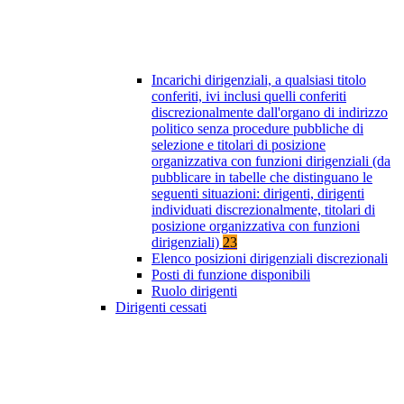
Incarichi dirigenziali, a qualsiasi titolo
conferiti, ivi inclusi quelli conferiti
discrezionalmente dall'organo di indirizzo
politico senza procedure pubbliche di
selezione e titolari di posizione
organizzativa con funzioni dirigenziali (da
pubblicare in tabelle che distinguano le
seguenti situazioni: dirigenti, dirigenti
individuati discrezionalmente, titolari di
posizione organizzativa con funzioni
dirigenziali)
23
Elenco posizioni dirigenziali discrezionali
Posti di funzione disponibili
Ruolo dirigenti
Dirigenti cessati