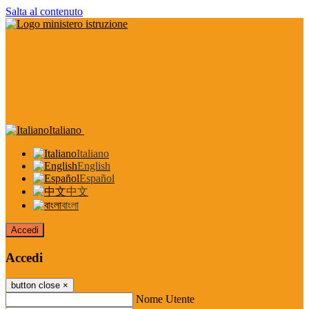
Salta al contenuto
Italiano
Italiano
English
Español
中文
বাংলা
Accedi
Accedi
button close
×
Nome Utente