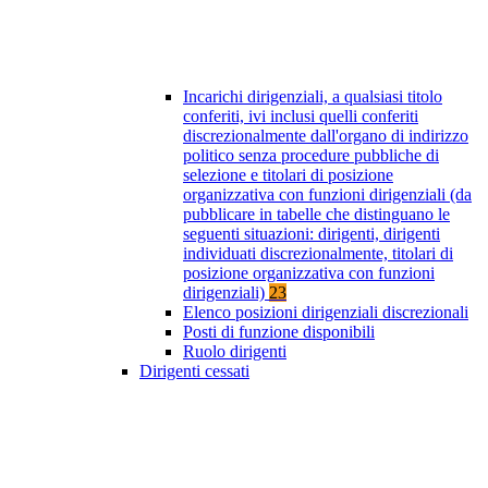
Incarichi dirigenziali, a qualsiasi titolo
conferiti, ivi inclusi quelli conferiti
discrezionalmente dall'organo di indirizzo
politico senza procedure pubbliche di
selezione e titolari di posizione
organizzativa con funzioni dirigenziali (da
pubblicare in tabelle che distinguano le
seguenti situazioni: dirigenti, dirigenti
individuati discrezionalmente, titolari di
posizione organizzativa con funzioni
dirigenziali)
23
Elenco posizioni dirigenziali discrezionali
Posti di funzione disponibili
Ruolo dirigenti
Dirigenti cessati