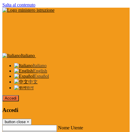
Salta al contenuto
Italiano
Italiano
English
Español
中文
বাংলা
Accedi
Accedi
button close
×
Nome Utente