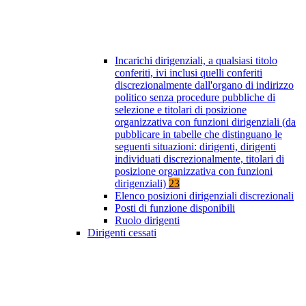
Incarichi dirigenziali, a qualsiasi titolo
conferiti, ivi inclusi quelli conferiti
discrezionalmente dall'organo di indirizzo
politico senza procedure pubbliche di
selezione e titolari di posizione
organizzativa con funzioni dirigenziali (da
pubblicare in tabelle che distinguano le
seguenti situazioni: dirigenti, dirigenti
individuati discrezionalmente, titolari di
posizione organizzativa con funzioni
dirigenziali)
23
Elenco posizioni dirigenziali discrezionali
Posti di funzione disponibili
Ruolo dirigenti
Dirigenti cessati