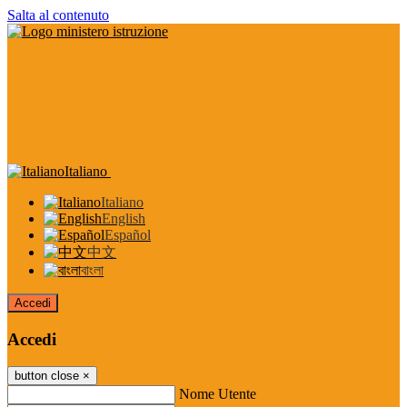
Salta al contenuto
Italiano
Italiano
English
Español
中文
বাংলা
Accedi
Accedi
button close
×
Nome Utente