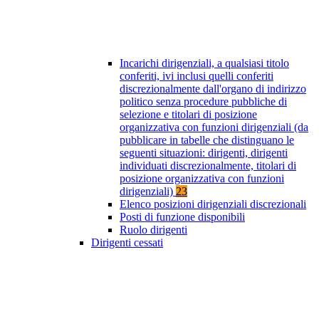
Incarichi dirigenziali, a qualsiasi titolo
conferiti, ivi inclusi quelli conferiti
discrezionalmente dall'organo di indirizzo
politico senza procedure pubbliche di
selezione e titolari di posizione
organizzativa con funzioni dirigenziali (da
pubblicare in tabelle che distinguano le
seguenti situazioni: dirigenti, dirigenti
individuati discrezionalmente, titolari di
posizione organizzativa con funzioni
dirigenziali)
23
Elenco posizioni dirigenziali discrezionali
Posti di funzione disponibili
Ruolo dirigenti
Dirigenti cessati