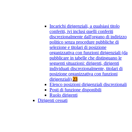
Incarichi dirigenziali, a qualsiasi titolo
conferiti, ivi inclusi quelli conferiti
discrezionalmente dall'organo di indirizzo
politico senza procedure pubbliche di
selezione e titolari di posizione
organizzativa con funzioni dirigenziali (da
pubblicare in tabelle che distinguano le
seguenti situazioni: dirigenti, dirigenti
individuati discrezionalmente, titolari di
posizione organizzativa con funzioni
dirigenziali)
23
Elenco posizioni dirigenziali discrezionali
Posti di funzione disponibili
Ruolo dirigenti
Dirigenti cessati