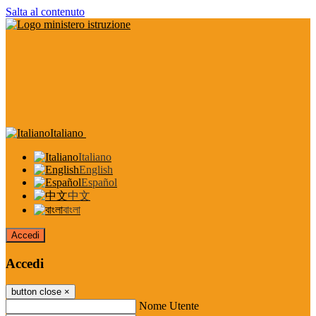
Salta al contenuto
Italiano
Italiano
English
Español
中文
বাংলা
Accedi
Accedi
button close
×
Nome Utente