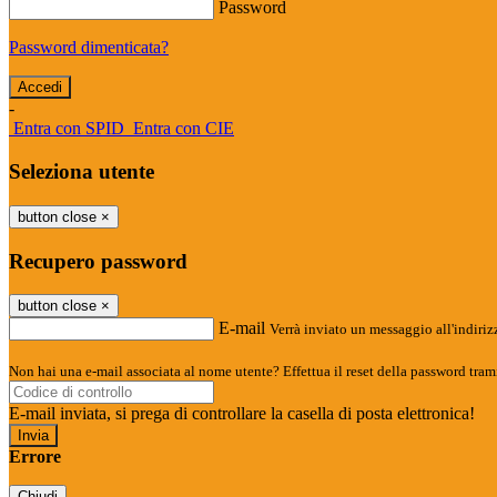
Password
Password dimenticata?
-
Entra con SPID
Entra con CIE
Seleziona utente
button close
×
Recupero password
button close
×
E-mail
Verrà inviato un messaggio all'indirizz
Non hai una e-mail associata al nome utente? Effettua il reset della password tram
E-mail inviata, si prega di controllare la casella di posta elettronica!
Errore
Chiudi