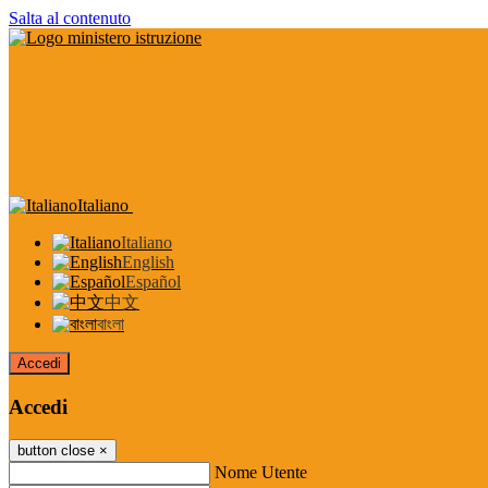
Salta al contenuto
Italiano
Italiano
English
Español
中文
বাংলা
Accedi
Accedi
button close
×
Nome Utente