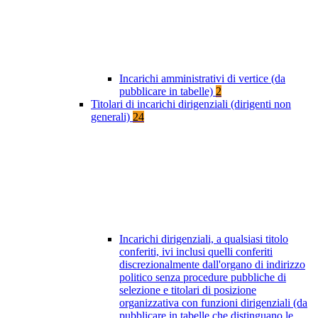
Incarichi amministrativi di vertice (da
pubblicare in tabelle)
2
Titolari di incarichi dirigenziali (dirigenti non
generali)
24
Incarichi dirigenziali, a qualsiasi titolo
conferiti, ivi inclusi quelli conferiti
discrezionalmente dall'organo di indirizzo
politico senza procedure pubbliche di
selezione e titolari di posizione
organizzativa con funzioni dirigenziali (da
pubblicare in tabelle che distinguano le