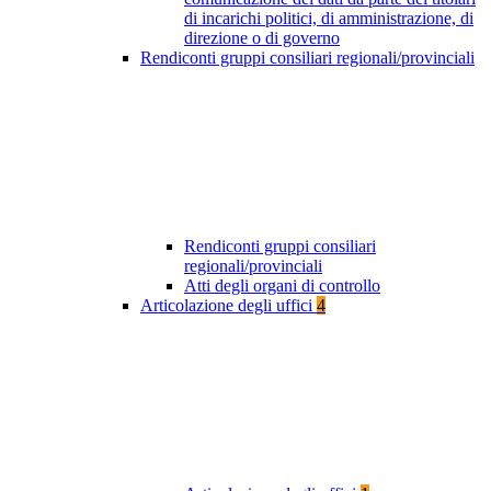
di incarichi politici, di amministrazione, di
direzione o di governo
Rendiconti gruppi consiliari regionali/provinciali
Rendiconti gruppi consiliari
regionali/provinciali
Atti degli organi di controllo
Articolazione degli uffici
4