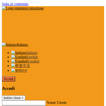
Salta al contenuto
Italiano
Italiano
English
Español
中文
বাংলা
Accedi
Accedi
button close
×
Nome Utente