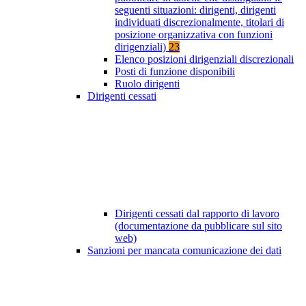
seguenti situazioni: dirigenti, dirigenti
individuati discrezionalmente, titolari di
posizione organizzativa con funzioni
dirigenziali)
23
Elenco posizioni dirigenziali discrezionali
Posti di funzione disponibili
Ruolo dirigenti
Dirigenti cessati
Dirigenti cessati dal rapporto di lavoro
(documentazione da pubblicare sul sito
web)
Sanzioni per mancata comunicazione dei dati