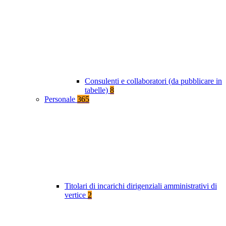
Consulenti e collaboratori (da pubblicare in
tabelle)
8
Personale
365
Titolari di incarichi dirigenziali amministrativi di
vertice
2