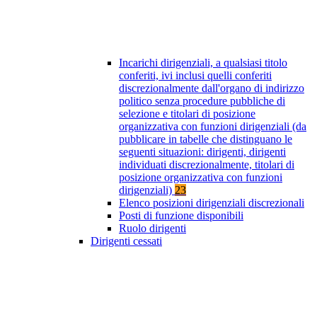
Incarichi dirigenziali, a qualsiasi titolo
conferiti, ivi inclusi quelli conferiti
discrezionalmente dall'organo di indirizzo
politico senza procedure pubbliche di
selezione e titolari di posizione
organizzativa con funzioni dirigenziali (da
pubblicare in tabelle che distinguano le
seguenti situazioni: dirigenti, dirigenti
individuati discrezionalmente, titolari di
posizione organizzativa con funzioni
dirigenziali)
23
Elenco posizioni dirigenziali discrezionali
Posti di funzione disponibili
Ruolo dirigenti
Dirigenti cessati