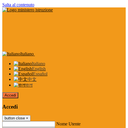
Salta al contenuto
Italiano
Italiano
English
Español
中文
বাংলা
Accedi
Accedi
button close
×
Nome Utente