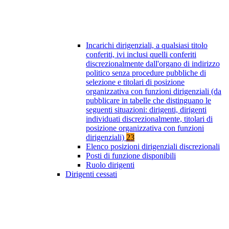
Incarichi dirigenziali, a qualsiasi titolo
conferiti, ivi inclusi quelli conferiti
discrezionalmente dall'organo di indirizzo
politico senza procedure pubbliche di
selezione e titolari di posizione
organizzativa con funzioni dirigenziali (da
pubblicare in tabelle che distinguano le
seguenti situazioni: dirigenti, dirigenti
individuati discrezionalmente, titolari di
posizione organizzativa con funzioni
dirigenziali)
23
Elenco posizioni dirigenziali discrezionali
Posti di funzione disponibili
Ruolo dirigenti
Dirigenti cessati