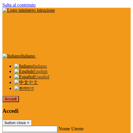
Salta al contenuto
Italiano
Italiano
English
Español
中文
বাংলা
Accedi
Accedi
button close
×
Nome Utente