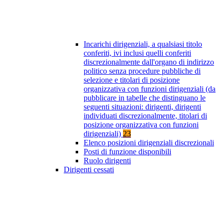
Incarichi dirigenziali, a qualsiasi titolo
conferiti, ivi inclusi quelli conferiti
discrezionalmente dall'organo di indirizzo
politico senza procedure pubbliche di
selezione e titolari di posizione
organizzativa con funzioni dirigenziali (da
pubblicare in tabelle che distinguano le
seguenti situazioni: dirigenti, dirigenti
individuati discrezionalmente, titolari di
posizione organizzativa con funzioni
dirigenziali)
23
Elenco posizioni dirigenziali discrezionali
Posti di funzione disponibili
Ruolo dirigenti
Dirigenti cessati