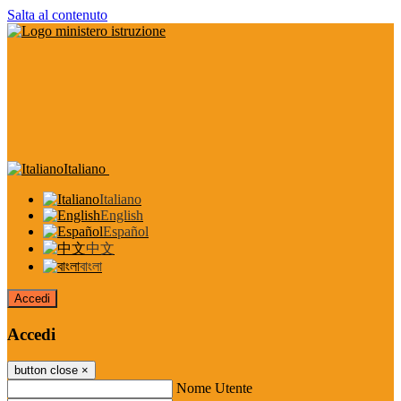
Salta al contenuto
Italiano
Italiano
English
Español
中文
বাংলা
Accedi
Accedi
button close
×
Nome Utente