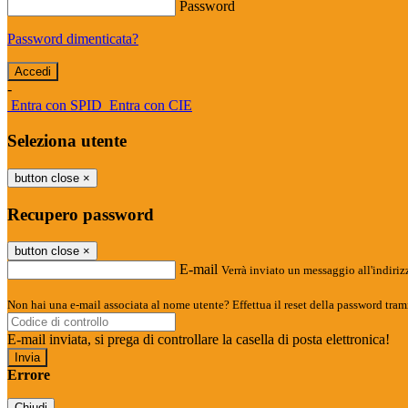
Password
Password dimenticata?
-
Entra con SPID
Entra con CIE
Seleziona utente
button close
×
Recupero password
button close
×
E-mail
Verrà inviato un messaggio all'indirizz
Non hai una e-mail associata al nome utente? Effettua il reset della password tram
E-mail inviata, si prega di controllare la casella di posta elettronica!
Errore
Chiudi