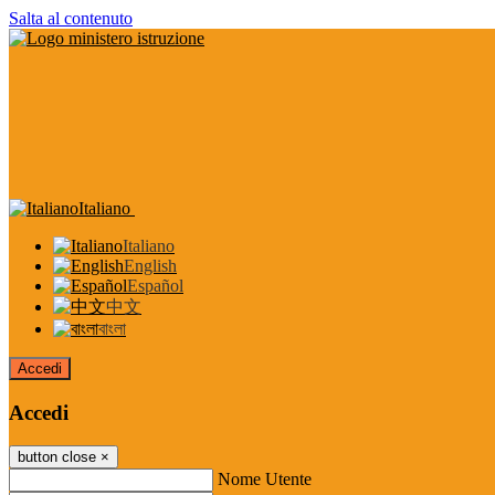
Salta al contenuto
Italiano
Italiano
English
Español
中文
বাংলা
Accedi
Accedi
button close
×
Nome Utente