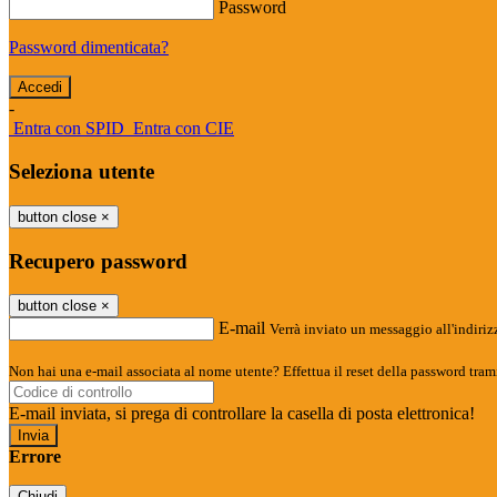
Password
Password dimenticata?
-
Entra con SPID
Entra con CIE
Seleziona utente
button close
×
Recupero password
button close
×
E-mail
Verrà inviato un messaggio all'indirizz
Non hai una e-mail associata al nome utente? Effettua il reset della password tram
E-mail inviata, si prega di controllare la casella di posta elettronica!
Errore
Chiudi