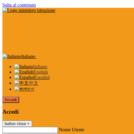
Salta al contenuto
Italiano
Italiano
English
Español
中文
বাংলা
Accedi
Accedi
button close
×
Nome Utente