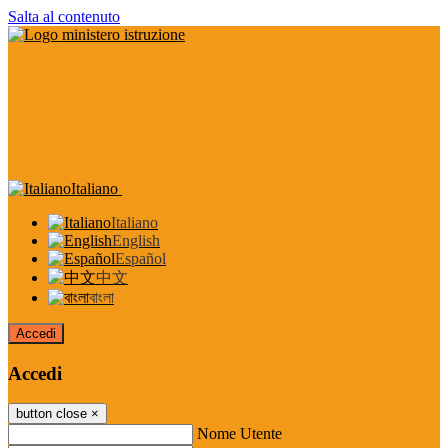
Salta al contenuto
Italiano
Italiano
English
Español
中文
বাংলা
Accedi
Accedi
button close
×
Nome Utente