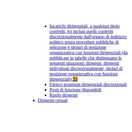
Incarichi dirigenziali, a qualsiasi titolo
conferiti, ivi inclusi quelli conferiti
discrezionalmente dall'organo di indirizzo
politico senza procedure pubbliche di
selezione e titolari di posizione
organizzativa con funzioni dirigenziali (da
pubblicare in tabelle che distinguano le
seguenti situazioni: dirigenti, dirigenti
individuati discrezionalmente, titolari di
posizione organizzativa con funzioni
dirigenziali)
23
Elenco posizioni dirigenziali discrezionali
Posti di funzione disponibili
Ruolo dirigenti
Dirigenti cessati