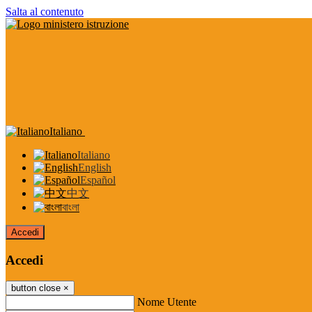
Salta al contenuto
Italiano
Italiano
English
Español
中文
বাংলা
Accedi
Accedi
button close
×
Nome Utente