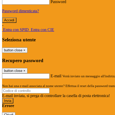
Password
Password dimenticata?
-
Entra con SPID
Entra con CIE
Seleziona utente
button close
×
Recupero password
button close
×
E-mail
Verrà inviato un messaggio all'indirizz
Non hai una e-mail associata al nome utente? Effettua il reset della password tram
E-mail inviata, si prega di controllare la casella di posta elettronica!
Errore
Chiudi