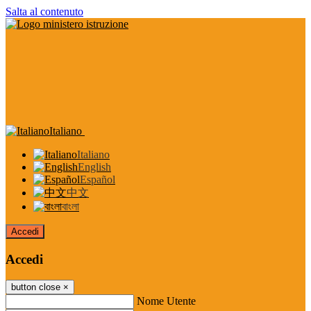
Salta al contenuto
Italiano
Italiano
English
Español
中文
বাংলা
Accedi
Accedi
button close
×
Nome Utente