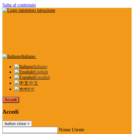
Salta al contenuto
Italiano
Italiano
English
Español
中文
বাংলা
Accedi
Accedi
button close
×
Nome Utente