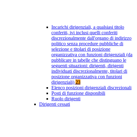
Incarichi dirigenziali, a qualsiasi titolo
conferiti, ivi inclusi quelli conferiti
discrezionalmente dall'organo di indirizzo
politico senza procedure pubbliche di
selezione e titolari di posizione
organizzativa con funzioni dirigenziali (da
pubblicare in tabelle che distinguano le
seguenti situazioni: dirigenti, dirigenti
individuati discrezionalmente, titolari di
posizione organizzativa con funzioni
dirigenziali)
23
Elenco posizioni dirigenziali discrezionali
Posti di funzione disponibili
Ruolo dirigenti
Dirigenti cessati