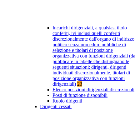
Incarichi dirigenziali, a qualsiasi titolo
conferiti, ivi inclusi quelli conferiti
discrezionalmente dall'organo di indirizzo
politico senza procedure pubbliche di
selezione e titolari di posizione
organizzativa con funzioni dirigenziali (da
pubblicare in tabelle che distinguano le
seguenti situazioni: dirigenti, dirigenti
individuati discrezionalmente, titolari di
posizione organizzativa con funzioni
dirigenziali)
23
Elenco posizioni dirigenziali discrezionali
Posti di funzione disponibili
Ruolo dirigenti
Dirigenti cessati