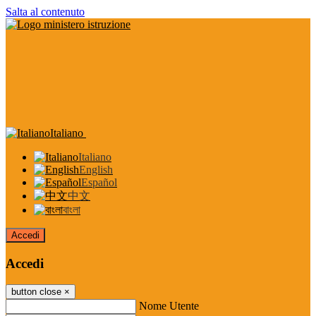
Salta al contenuto
Italiano
Italiano
English
Español
中文
বাংলা
Accedi
Accedi
button close
×
Nome Utente