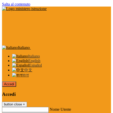
Salta al contenuto
Italiano
Italiano
English
Español
中文
বাংলা
Accedi
Accedi
button close
×
Nome Utente