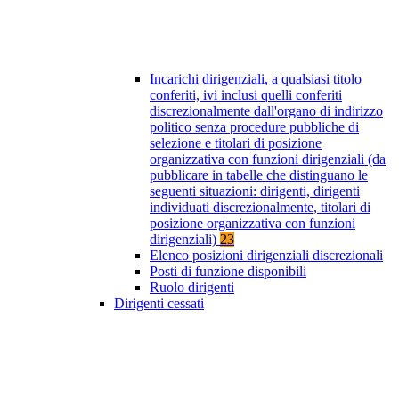
Incarichi dirigenziali, a qualsiasi titolo
conferiti, ivi inclusi quelli conferiti
discrezionalmente dall'organo di indirizzo
politico senza procedure pubbliche di
selezione e titolari di posizione
organizzativa con funzioni dirigenziali (da
pubblicare in tabelle che distinguano le
seguenti situazioni: dirigenti, dirigenti
individuati discrezionalmente, titolari di
posizione organizzativa con funzioni
dirigenziali)
23
Elenco posizioni dirigenziali discrezionali
Posti di funzione disponibili
Ruolo dirigenti
Dirigenti cessati