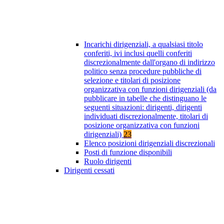
Incarichi dirigenziali, a qualsiasi titolo
conferiti, ivi inclusi quelli conferiti
discrezionalmente dall'organo di indirizzo
politico senza procedure pubbliche di
selezione e titolari di posizione
organizzativa con funzioni dirigenziali (da
pubblicare in tabelle che distinguano le
seguenti situazioni: dirigenti, dirigenti
individuati discrezionalmente, titolari di
posizione organizzativa con funzioni
dirigenziali)
23
Elenco posizioni dirigenziali discrezionali
Posti di funzione disponibili
Ruolo dirigenti
Dirigenti cessati