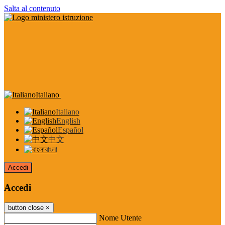
Salta al contenuto
Italiano
Italiano
English
Español
中文
বাংলা
Accedi
Accedi
button close
×
Nome Utente