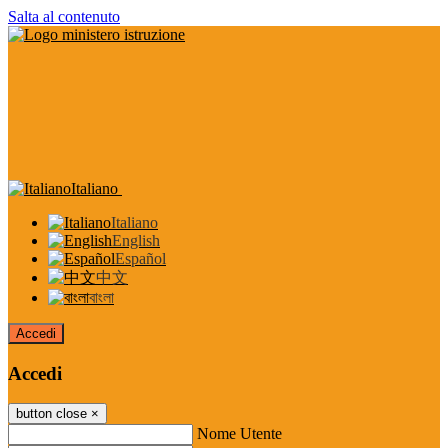
Salta al contenuto
Italiano
Italiano
English
Español
中文
বাংলা
Accedi
Accedi
button close
×
Nome Utente