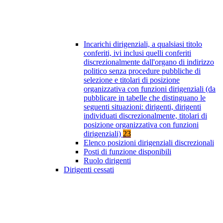
Incarichi dirigenziali, a qualsiasi titolo
conferiti, ivi inclusi quelli conferiti
discrezionalmente dall'organo di indirizzo
politico senza procedure pubbliche di
selezione e titolari di posizione
organizzativa con funzioni dirigenziali (da
pubblicare in tabelle che distinguano le
seguenti situazioni: dirigenti, dirigenti
individuati discrezionalmente, titolari di
posizione organizzativa con funzioni
dirigenziali)
23
Elenco posizioni dirigenziali discrezionali
Posti di funzione disponibili
Ruolo dirigenti
Dirigenti cessati