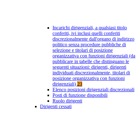
Incarichi dirigenziali, a qualsiasi titolo
conferiti, ivi inclusi quelli conferiti
discrezionalmente dall'organo di indirizzo
politico senza procedure pubbliche di
selezione e titolari di posizione
organizzativa con funzioni dirigenziali (da
pubblicare in tabelle che distinguano le
seguenti situazioni: dirigenti, dirigenti
individuati discrezionalmente, titolari di
posizione organizzativa con funzioni
dirigenziali)
23
Elenco posizioni dirigenziali discrezionali
Posti di funzione disponibili
Ruolo dirigenti
Dirigenti cessati