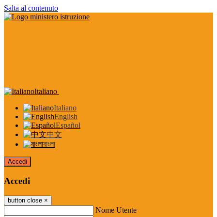
Salta al contenuto
Italiano
Italiano
English
Español
中文
বাংলা
Accedi
Accedi
button close
×
Nome Utente