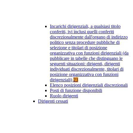
Incarichi dirigenziali, a qualsiasi titolo
conferiti, ivi inclusi quelli conferiti
discrezionalmente dall'organo di indirizzo
politico senza procedure pubbliche di
selezione e titolari di posizione
organizzativa con funzioni dirigenziali (da
pubblicare in tabelle che distinguano le
seguenti situazioni: dirigenti, dirigenti
individuati discrezionalmente, titolari di
posizione organizzativa con funzioni
dirigenziali)
23
Elenco posizioni dirigenziali discrezionali
Posti di funzione disponibili
Ruolo dirigenti
Dirigenti cessati