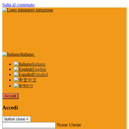
Salta al contenuto
Italiano
Italiano
English
Español
中文
বাংলা
Accedi
Accedi
button close
×
Nome Utente