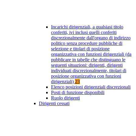
Incarichi dirigenziali, a qualsiasi titolo
conferiti, ivi inclusi quelli conferiti
discrezionalmente dall'organo di indirizzo
politico senza procedure pubbliche di
selezione e titolari di posizione
organizzativa con funzioni dirigenziali (da
pubblicare in tabelle che distinguano le
seguenti situazioni: dirigenti, dirigenti
individuati discrezionalmente, titolari di
posizione organizzativa con funzioni
dirigenziali)
23
Elenco posizioni dirigenziali discrezionali
Posti di funzione disponibili
Ruolo dirigenti
Dirigenti cessati