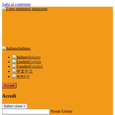
Salta al contenuto
Italiano
Italiano
English
Español
中文
বাংলা
Accedi
Accedi
button close
×
Nome Utente