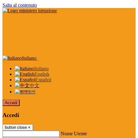
Salta al contenuto
Italiano
Italiano
English
Español
中文
বাংলা
Accedi
Accedi
button close
×
Nome Utente