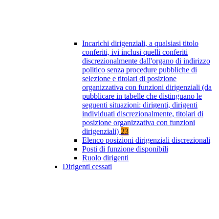
Incarichi dirigenziali, a qualsiasi titolo
conferiti, ivi inclusi quelli conferiti
discrezionalmente dall'organo di indirizzo
politico senza procedure pubbliche di
selezione e titolari di posizione
organizzativa con funzioni dirigenziali (da
pubblicare in tabelle che distinguano le
seguenti situazioni: dirigenti, dirigenti
individuati discrezionalmente, titolari di
posizione organizzativa con funzioni
dirigenziali)
23
Elenco posizioni dirigenziali discrezionali
Posti di funzione disponibili
Ruolo dirigenti
Dirigenti cessati