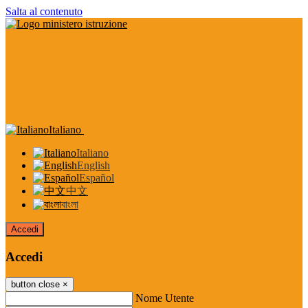
Salta al contenuto
Italiano
Italiano
English
Español
中文
বাংলা
Accedi
Accedi
button close
×
Nome Utente