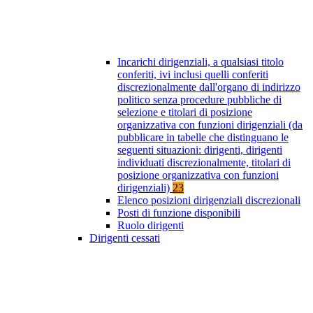
Incarichi dirigenziali, a qualsiasi titolo
conferiti, ivi inclusi quelli conferiti
discrezionalmente dall'organo di indirizzo
politico senza procedure pubbliche di
selezione e titolari di posizione
organizzativa con funzioni dirigenziali (da
pubblicare in tabelle che distinguano le
seguenti situazioni: dirigenti, dirigenti
individuati discrezionalmente, titolari di
posizione organizzativa con funzioni
dirigenziali)
23
Elenco posizioni dirigenziali discrezionali
Posti di funzione disponibili
Ruolo dirigenti
Dirigenti cessati