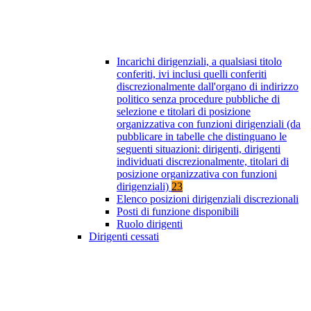
Incarichi dirigenziali, a qualsiasi titolo
conferiti, ivi inclusi quelli conferiti
discrezionalmente dall'organo di indirizzo
politico senza procedure pubbliche di
selezione e titolari di posizione
organizzativa con funzioni dirigenziali (da
pubblicare in tabelle che distinguano le
seguenti situazioni: dirigenti, dirigenti
individuati discrezionalmente, titolari di
posizione organizzativa con funzioni
dirigenziali)
23
Elenco posizioni dirigenziali discrezionali
Posti di funzione disponibili
Ruolo dirigenti
Dirigenti cessati