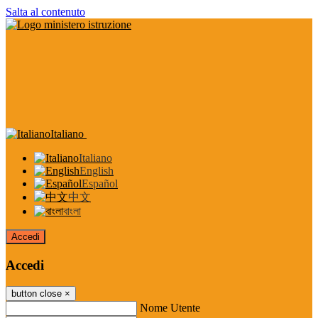
Salta al contenuto
Italiano
Italiano
English
Español
中文
বাংলা
Accedi
Accedi
button close
×
Nome Utente