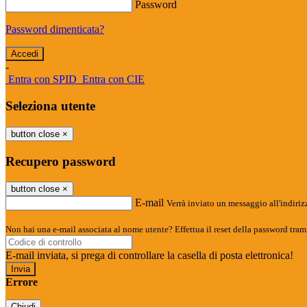
Password
Password dimenticata?
-
Entra con SPID
Entra con CIE
Seleziona utente
button close
×
Recupero password
button close
×
E-mail
Verrà inviato un messaggio all'indirizz
Non hai una e-mail associata al nome utente? Effettua il reset della password tram
E-mail inviata, si prega di controllare la casella di posta elettronica!
Errore
Chiudi