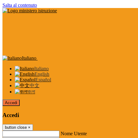
Salta al contenuto
Italiano
Italiano
English
Español
中文
বাংলা
Accedi
Accedi
button close
×
Nome Utente