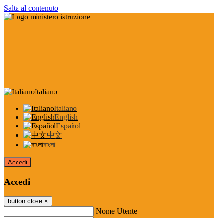
Salta al contenuto
Italiano
Italiano
English
Español
中文
বাংলা
Accedi
Accedi
button close
×
Nome Utente