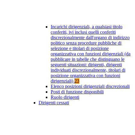
Incarichi dirigenziali, a qualsiasi titolo
conferiti, ivi inclusi quelli conferiti
discrezionalmente dall'organo di indirizzo
politico senza procedure pubbliche di
selezione e titolari di posizione
organizzativa con funzioni dirigenziali (da
pubblicare in tabelle che distinguano le
seguenti situazioni: dirigenti, dirigenti
individuati discrezionalmente, titolari di
posizione organizzativa con funzioni
dirigenziali)
23
Elenco posizioni dirigenziali discrezionali
Posti di funzione disponibili
Ruolo dirigenti
Dirigenti cessati