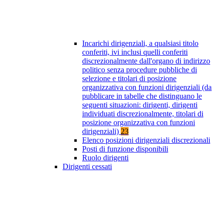
Incarichi dirigenziali, a qualsiasi titolo
conferiti, ivi inclusi quelli conferiti
discrezionalmente dall'organo di indirizzo
politico senza procedure pubbliche di
selezione e titolari di posizione
organizzativa con funzioni dirigenziali (da
pubblicare in tabelle che distinguano le
seguenti situazioni: dirigenti, dirigenti
individuati discrezionalmente, titolari di
posizione organizzativa con funzioni
dirigenziali)
23
Elenco posizioni dirigenziali discrezionali
Posti di funzione disponibili
Ruolo dirigenti
Dirigenti cessati