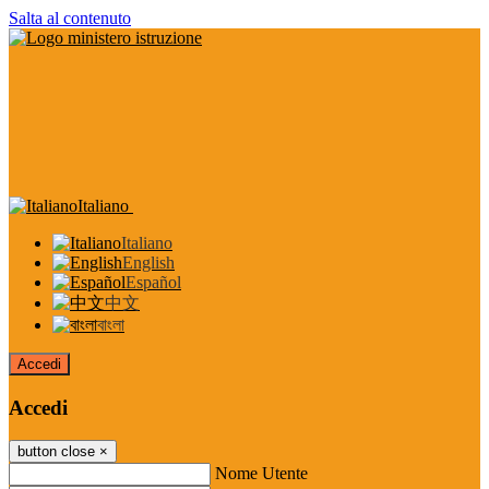
Salta al contenuto
Italiano
Italiano
English
Español
中文
বাংলা
Accedi
Accedi
button close
×
Nome Utente