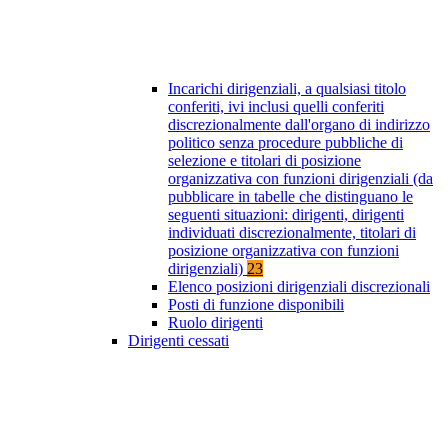
Incarichi dirigenziali, a qualsiasi titolo
conferiti, ivi inclusi quelli conferiti
discrezionalmente dall'organo di indirizzo
politico senza procedure pubbliche di
selezione e titolari di posizione
organizzativa con funzioni dirigenziali (da
pubblicare in tabelle che distinguano le
seguenti situazioni: dirigenti, dirigenti
individuati discrezionalmente, titolari di
posizione organizzativa con funzioni
dirigenziali)
23
Elenco posizioni dirigenziali discrezionali
Posti di funzione disponibili
Ruolo dirigenti
Dirigenti cessati