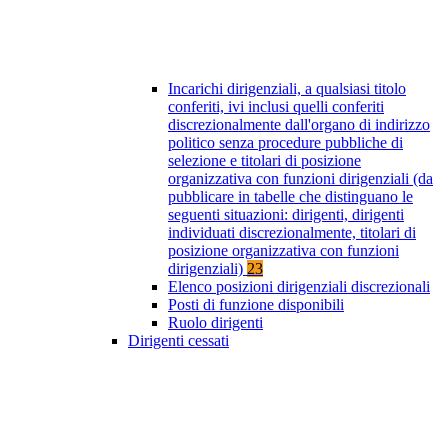
Incarichi dirigenziali, a qualsiasi titolo
conferiti, ivi inclusi quelli conferiti
discrezionalmente dall'organo di indirizzo
politico senza procedure pubbliche di
selezione e titolari di posizione
organizzativa con funzioni dirigenziali (da
pubblicare in tabelle che distinguano le
seguenti situazioni: dirigenti, dirigenti
individuati discrezionalmente, titolari di
posizione organizzativa con funzioni
dirigenziali)
23
Elenco posizioni dirigenziali discrezionali
Posti di funzione disponibili
Ruolo dirigenti
Dirigenti cessati