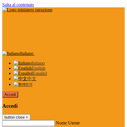
Salta al contenuto
Italiano
Italiano
English
Español
中文
বাংলা
Accedi
Accedi
button close
×
Nome Utente