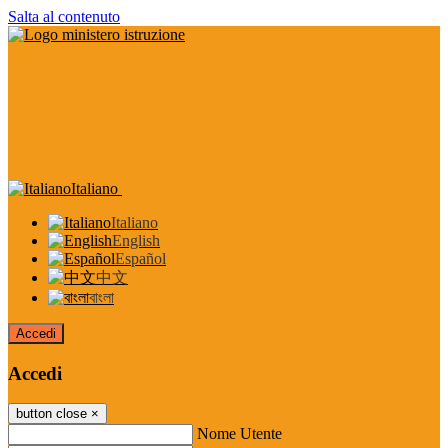
Salta al contenuto
Italiano
Italiano
English
Español
中文
বাংলা
Accedi
Accedi
button close
×
Nome Utente