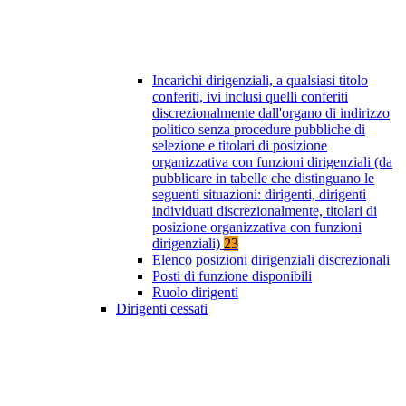
Incarichi dirigenziali, a qualsiasi titolo
conferiti, ivi inclusi quelli conferiti
discrezionalmente dall'organo di indirizzo
politico senza procedure pubbliche di
selezione e titolari di posizione
organizzativa con funzioni dirigenziali (da
pubblicare in tabelle che distinguano le
seguenti situazioni: dirigenti, dirigenti
individuati discrezionalmente, titolari di
posizione organizzativa con funzioni
dirigenziali)
23
Elenco posizioni dirigenziali discrezionali
Posti di funzione disponibili
Ruolo dirigenti
Dirigenti cessati