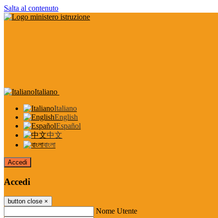
Salta al contenuto
Italiano
Italiano
English
Español
中文
বাংলা
Accedi
Accedi
button close
×
Nome Utente