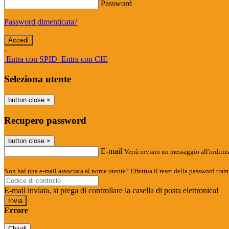
Password
Password dimenticata?
-
Entra con SPID
Entra con CIE
Seleziona utente
button close
×
Recupero password
button close
×
E-mail
Verrà inviato un messaggio all'indirizz
Non hai una e-mail associata al nome utente? Effettua il reset della password tram
E-mail inviata, si prega di controllare la casella di posta elettronica!
Errore
Chiudi