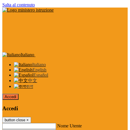
Salta al contenuto
Italiano
Italiano
English
Español
中文
বাংলা
Accedi
Accedi
button close
×
Nome Utente