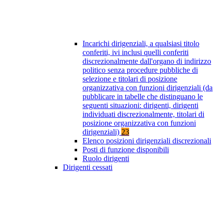
Incarichi dirigenziali, a qualsiasi titolo
conferiti, ivi inclusi quelli conferiti
discrezionalmente dall'organo di indirizzo
politico senza procedure pubbliche di
selezione e titolari di posizione
organizzativa con funzioni dirigenziali (da
pubblicare in tabelle che distinguano le
seguenti situazioni: dirigenti, dirigenti
individuati discrezionalmente, titolari di
posizione organizzativa con funzioni
dirigenziali)
23
Elenco posizioni dirigenziali discrezionali
Posti di funzione disponibili
Ruolo dirigenti
Dirigenti cessati