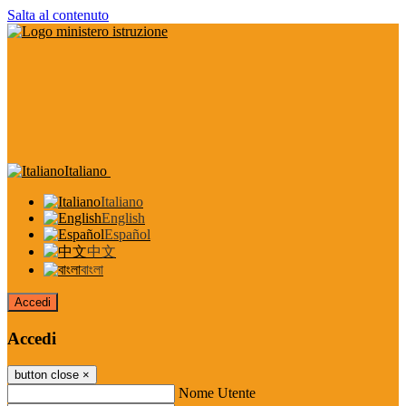
Salta al contenuto
Italiano
Italiano
English
Español
中文
বাংলা
Accedi
Accedi
button close
×
Nome Utente