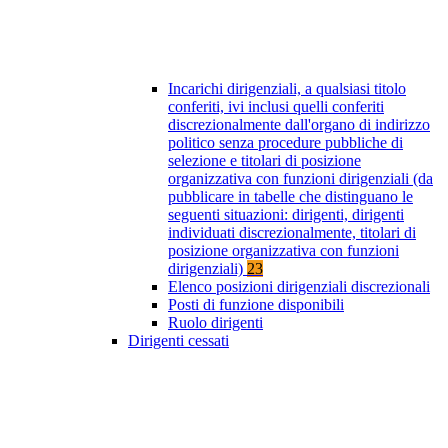
Incarichi dirigenziali, a qualsiasi titolo
conferiti, ivi inclusi quelli conferiti
discrezionalmente dall'organo di indirizzo
politico senza procedure pubbliche di
selezione e titolari di posizione
organizzativa con funzioni dirigenziali (da
pubblicare in tabelle che distinguano le
seguenti situazioni: dirigenti, dirigenti
individuati discrezionalmente, titolari di
posizione organizzativa con funzioni
dirigenziali)
23
Elenco posizioni dirigenziali discrezionali
Posti di funzione disponibili
Ruolo dirigenti
Dirigenti cessati