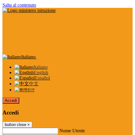
Salta al contenuto
Italiano
Italiano
English
Español
中文
বাংলা
Accedi
Accedi
button close
×
Nome Utente