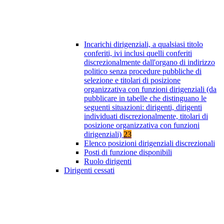
Incarichi dirigenziali, a qualsiasi titolo
conferiti, ivi inclusi quelli conferiti
discrezionalmente dall'organo di indirizzo
politico senza procedure pubbliche di
selezione e titolari di posizione
organizzativa con funzioni dirigenziali (da
pubblicare in tabelle che distinguano le
seguenti situazioni: dirigenti, dirigenti
individuati discrezionalmente, titolari di
posizione organizzativa con funzioni
dirigenziali)
23
Elenco posizioni dirigenziali discrezionali
Posti di funzione disponibili
Ruolo dirigenti
Dirigenti cessati