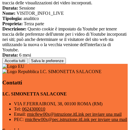
traccia delle visualizzazioni dei video incorporati.
Durata:
Sessione
Nome:
VISITOR_INFO1_LIVE
Tipologia:
analitico
Proprieta:
Terza parte
Descrizione:
Questo cookie è impostato da Youtube per tenere
traccia delle preferenze dell'utente per i video di Youtube incorporati
nei siti; può anche determinare se il visitatore del sito web sta
utilizzando la nuova o la vecchia versione dell'interfaccia di
Youtube.
Durata:
6 mesi
Accetta tutti
Salva le preferenze
I.C. SIMONETTA SALACONE
Contatti
I.C. SIMONETTA SALACONE
VIA F.FERRAIRONI, 38, 00100 ROMA (RM)
Tel:
0624300010
Email:
rmic8ew00x@istruzione.it
Link per inviare una mail
PEC:
rmic8ew00x@pec.istruzione.it
Link per inviare una mail