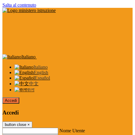
Salta al contenuto
Italiano
Italiano
English
Español
中文
বাংলা
Accedi
Accedi
button close
×
Nome Utente