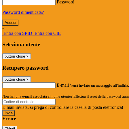
Password
Password dimenticata?
-
Entra con SPID
Entra con CIE
Seleziona utente
button close
×
Recupero password
button close
×
E-mail
Verrà inviato un messaggio all'indirizz
Non hai una e-mail associata al nome utente? Effettua il reset della password tram
E-mail inviata, si prega di controllare la casella di posta elettronica!
Errore
Chiudi