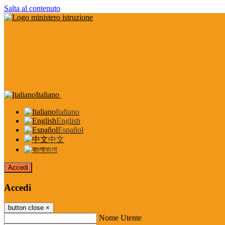
Salta al contenuto
Italiano
Italiano
English
Español
中文
বাংলা
Accedi
Accedi
button close
×
Nome Utente