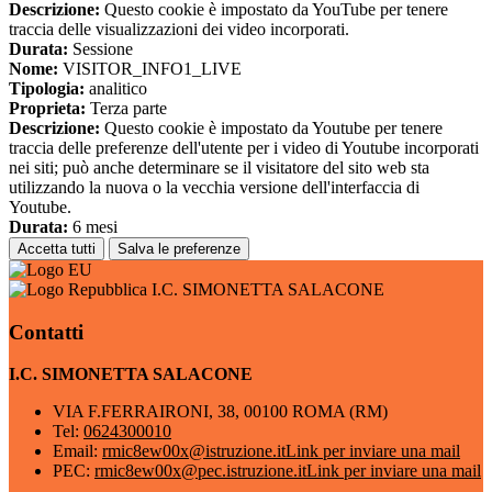
Descrizione:
Questo cookie è impostato da YouTube per tenere
traccia delle visualizzazioni dei video incorporati.
Durata:
Sessione
Nome:
VISITOR_INFO1_LIVE
Tipologia:
analitico
Proprieta:
Terza parte
Descrizione:
Questo cookie è impostato da Youtube per tenere
traccia delle preferenze dell'utente per i video di Youtube incorporati
nei siti; può anche determinare se il visitatore del sito web sta
utilizzando la nuova o la vecchia versione dell'interfaccia di
Youtube.
Durata:
6 mesi
Accetta tutti
Salva le preferenze
I.C. SIMONETTA SALACONE
Contatti
I.C. SIMONETTA SALACONE
VIA F.FERRAIRONI, 38, 00100 ROMA (RM)
Tel:
0624300010
Email:
rmic8ew00x@istruzione.it
Link per inviare una mail
PEC:
rmic8ew00x@pec.istruzione.it
Link per inviare una mail