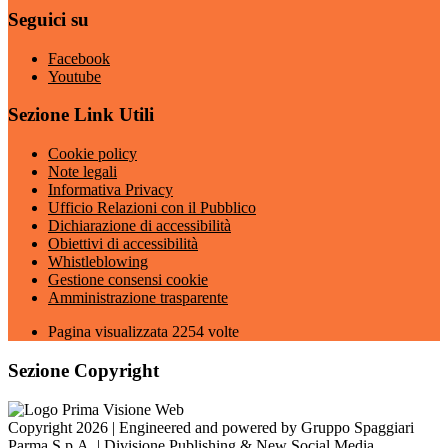
Seguici su
Facebook
Youtube
Sezione Link Utili
Cookie policy
Note legali
Informativa Privacy
Ufficio Relazioni con il Pubblico
Dichiarazione di accessibilità
Obiettivi di accessibilità
Whistleblowing
Gestione consensi cookie
Amministrazione trasparente
Pagina visualizzata
2254
volte
Sezione Copyright
Copyright 2026 | Engineered and powered by Gruppo Spaggiari
Parma S.p.A. | Divisione Publishing & New Social Media