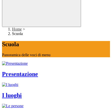
Home
>
Scuola
Scuola
Panoramica delle voci di menu
Presentazione
I luoghi