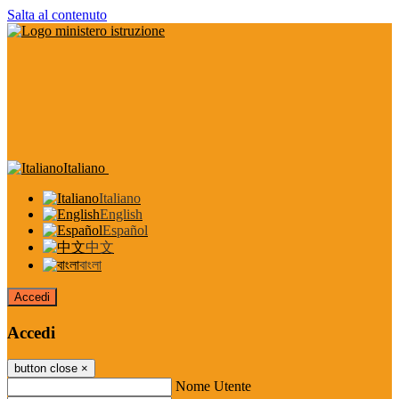
Salta al contenuto
Italiano
Italiano
English
Español
中文
বাংলা
Accedi
Accedi
button close
×
Nome Utente