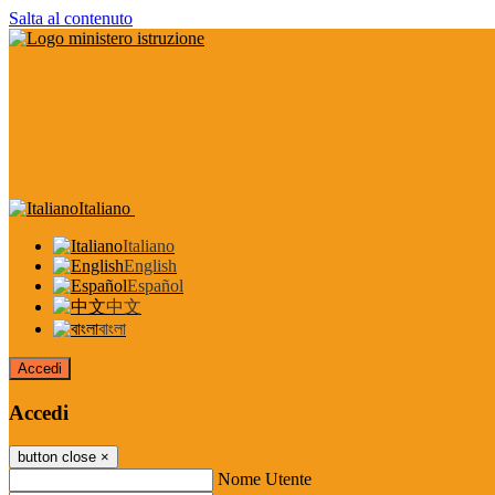
Salta al contenuto
Italiano
Italiano
English
Español
中文
বাংলা
Accedi
Accedi
button close
×
Nome Utente