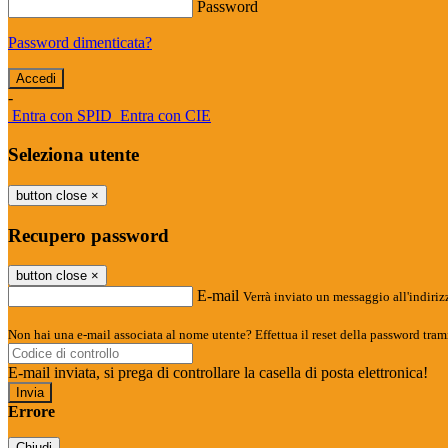
Password
Password dimenticata?
-
Entra con SPID
Entra con CIE
Seleziona utente
button close
×
Recupero password
button close
×
E-mail
Verrà inviato un messaggio all'indirizz
Non hai una e-mail associata al nome utente? Effettua il reset della password tram
E-mail inviata, si prega di controllare la casella di posta elettronica!
Errore
Chiudi