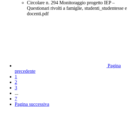
Circolare n. 294 Monitoraggio progetto IEP –
Questionari rivolti a famiglie, studenti_studentesse e
docenti.pdf
Pagina
precedente
1
2
3
...
7
Pagina successiva