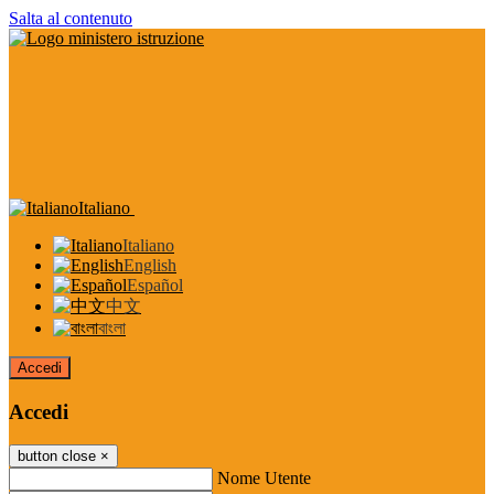
Salta al contenuto
Italiano
Italiano
English
Español
中文
বাংলা
Accedi
Accedi
button close
×
Nome Utente