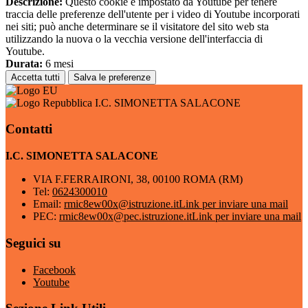
Descrizione:
Questo cookie è impostato da Youtube per tenere
traccia delle preferenze dell'utente per i video di Youtube incorporati
nei siti; può anche determinare se il visitatore del sito web sta
utilizzando la nuova o la vecchia versione dell'interfaccia di
Youtube.
Durata:
6 mesi
Accetta tutti
Salva le preferenze
I.C. SIMONETTA SALACONE
Contatti
I.C. SIMONETTA SALACONE
VIA F.FERRAIRONI, 38, 00100 ROMA (RM)
Tel:
0624300010
Email:
rmic8ew00x@istruzione.it
Link per inviare una mail
PEC:
rmic8ew00x@pec.istruzione.it
Link per inviare una mail
Seguici su
Facebook
Youtube