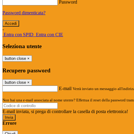
Password
Password dimenticata?
-
Entra con SPID
Entra con CIE
Seleziona utente
button close
×
Recupero password
button close
×
E-mail
Verrà inviato un messaggio all'indirizz
Non hai una e-mail associata al nome utente? Effettua il reset della password tram
E-mail inviata, si prega di controllare la casella di posta elettronica!
Errore
Chiudi