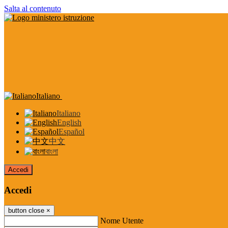
Salta al contenuto
Italiano
Italiano
English
Español
中文
বাংলা
Accedi
Accedi
button close
×
Nome Utente