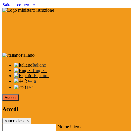
Salta al contenuto
Italiano
Italiano
English
Español
中文
বাংলা
Accedi
Accedi
button close
×
Nome Utente