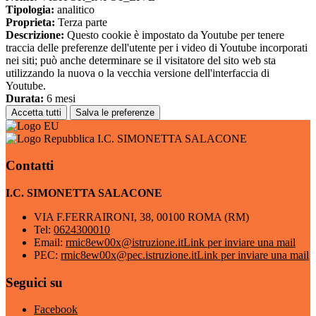
Tipologia:
analitico
Proprieta:
Terza parte
Descrizione:
Questo cookie è impostato da Youtube per tenere
traccia delle preferenze dell'utente per i video di Youtube incorporati
nei siti; può anche determinare se il visitatore del sito web sta
utilizzando la nuova o la vecchia versione dell'interfaccia di
Youtube.
Durata:
6 mesi
Accetta tutti
Salva le preferenze
I.C. SIMONETTA SALACONE
Contatti
I.C. SIMONETTA SALACONE
VIA F.FERRAIRONI, 38, 00100 ROMA (RM)
Tel:
0624300010
Email:
rmic8ew00x@istruzione.it
Link per inviare una mail
PEC:
rmic8ew00x@pec.istruzione.it
Link per inviare una mail
Seguici su
Facebook