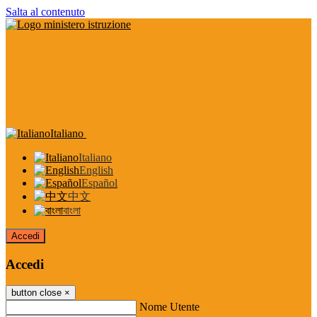
Salta al contenuto
Italiano
Italiano
English
Español
中文
বাংলা
Accedi
Accedi
button close
×
Nome Utente