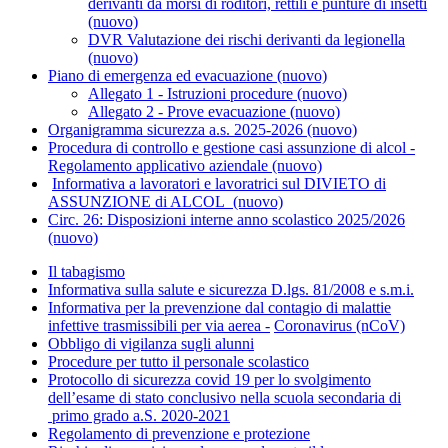
derivanti da morsi di roditori, rettili e punture di insetti
(nuovo)
DVR Valutazione dei rischi derivanti da legionella
(nuovo)
Piano di emergenza ed evacuazione (nuovo)
Allegato 1 - Istruzioni procedure (nuovo)
Allegato 2 - Prove evacuazione (nuovo)
Organigramma sicurezza a.s. 2025-2026 (nuovo)
Procedura di controllo e gestione casi assunzione di alcol -
Regolamento applicativo aziendale (nuovo)
Informativa a lavoratori e lavoratrici sul DIVIETO di
ASSUNZIONE di ALCOL (nuovo)
Circ. 26: Disposizioni interne anno scolastico 2025/2026
(nuovo)
Il tabagismo
Informativa sulla salute e sicurezza D.lgs. 81/2008 e s.m.i.
Informativa per la prevenzione dal contagio di malattie
infettive trasmissibili per via aerea -
Coronavirus (nCoV)
Obbligo di vigilanza sugli alunni
Procedure per tutto il personale scolastico
Protocollo di sicurezza covid 19 per lo svolgimento
dell’esame di stato conclusivo nella scuola secondaria di
primo grado a.S. 2020-2021
Regolamento di prevenzione e protezione