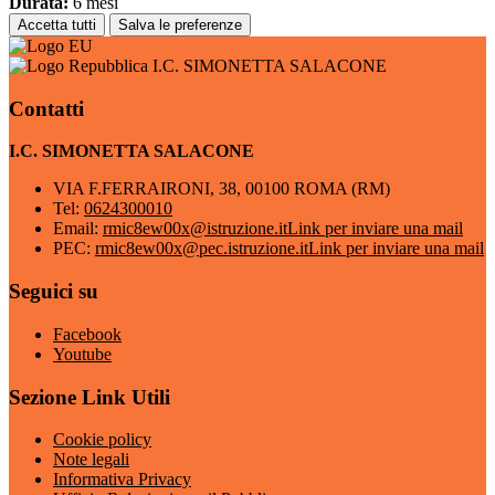
Durata:
6 mesi
Accetta tutti
Salva le preferenze
I.C. SIMONETTA SALACONE
Contatti
I.C. SIMONETTA SALACONE
VIA F.FERRAIRONI, 38, 00100 ROMA (RM)
Tel:
0624300010
Email:
rmic8ew00x@istruzione.it
Link per inviare una mail
PEC:
rmic8ew00x@pec.istruzione.it
Link per inviare una mail
Seguici su
Facebook
Youtube
Sezione Link Utili
Cookie policy
Note legali
Informativa Privacy