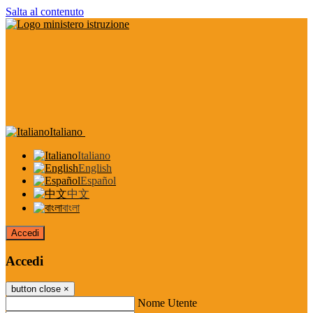
Salta al contenuto
Italiano
Italiano
English
Español
中文
বাংলা
Accedi
Accedi
button close
×
Nome Utente