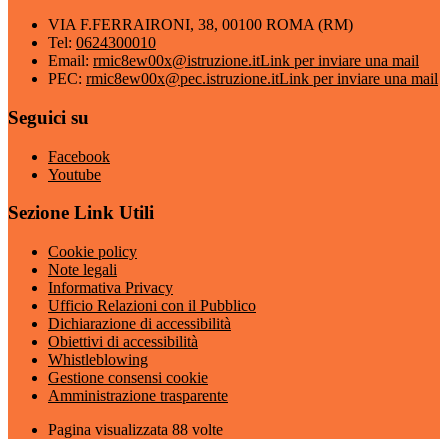
VIA F.FERRAIRONI, 38, 00100 ROMA (RM)
Tel:
0624300010
Email:
rmic8ew00x@istruzione.it
Link per inviare una mail
PEC:
rmic8ew00x@pec.istruzione.it
Link per inviare una mail
Seguici su
Facebook
Youtube
Sezione Link Utili
Cookie policy
Note legali
Informativa Privacy
Ufficio Relazioni con il Pubblico
Dichiarazione di accessibilità
Obiettivi di accessibilità
Whistleblowing
Gestione consensi cookie
Amministrazione trasparente
Pagina visualizzata
88
volte