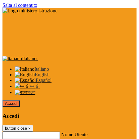
Salta al contenuto
Italiano
Italiano
English
Español
中文
বাংলা
Accedi
Accedi
button close
×
Nome Utente