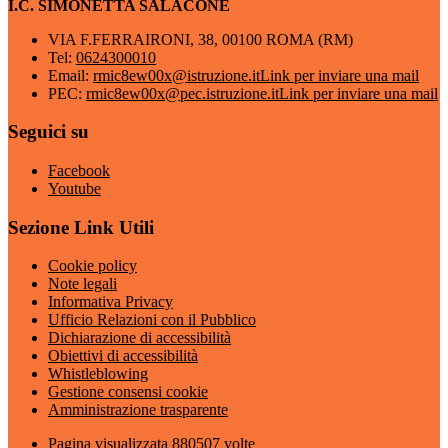
I.C. SIMONETTA SALACONE
VIA F.FERRAIRONI, 38, 00100 ROMA (RM)
Tel:
0624300010
Email:
rmic8ew00x@istruzione.it
Link per inviare una mail
PEC:
rmic8ew00x@pec.istruzione.it
Link per inviare una mail
Seguici su
Facebook
Youtube
Sezione Link Utili
Cookie policy
Note legali
Informativa Privacy
Ufficio Relazioni con il Pubblico
Dichiarazione di accessibilità
Obiettivi di accessibilità
Whistleblowing
Gestione consensi cookie
Amministrazione trasparente
Pagina visualizzata
880507
volte