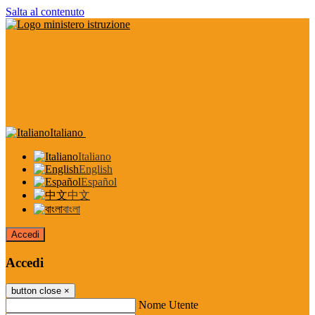
Salta al contenuto
Italiano
Italiano
English
Español
中文
বাংলা
Accedi
Accedi
button close
×
Nome Utente