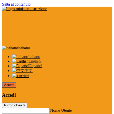
Salta al contenuto
Italiano
Italiano
English
Español
中文
বাংলা
Accedi
Accedi
button close
×
Nome Utente