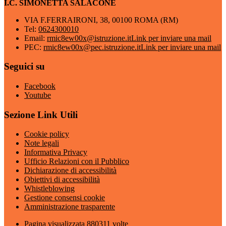
I.C. SIMONETTA SALACONE
VIA F.FERRAIRONI, 38, 00100 ROMA (RM)
Tel:
0624300010
Email:
rmic8ew00x@istruzione.it
Link per inviare una mail
PEC:
rmic8ew00x@pec.istruzione.it
Link per inviare una mail
Seguici su
Facebook
Youtube
Sezione Link Utili
Cookie policy
Note legali
Informativa Privacy
Ufficio Relazioni con il Pubblico
Dichiarazione di accessibilità
Obiettivi di accessibilità
Whistleblowing
Gestione consensi cookie
Amministrazione trasparente
Pagina visualizzata
880311
volte